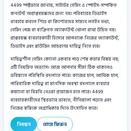
4499 স্পষ্টভাবে জানায়, সাইটের গেমিং ও স্পোর্টস-সম্পর্কিত
কনটেন্ট অপ্রাপ্তবয়স্কদের জন্য নয়। পরিবারের ডিভাইস
ব্যবহার করলে শিশু বা কিশোরদের সামনে লগইন তথ্য,
গেমিং পেজ বা ব্যক্তিগত অ্যাকাউন্ট খোলা রাখা উচিত নয়।
প্রাপ্তবয়স্ক ব্যবহারকারী হিসেবে আপনাকে নিজের অ্যাকাউন্ট,
ডিভাইস এবং ব্রাউজিং আচরণের দায়িত্ব নিতে হবে।
দায়িত্বশীল গেমিং কোনো একবার পড়ে শেষ করার বিষয় নয়;
এটি নিয়মিত অভ্যাস। আজ আপনার সীমা ঠিক থাকলেও
ভবিষ্যতে পরিস্থিতি বদলাতে পারে। কাজের চাপ, আর্থিক চাপ,
পারিবারিক দায়িত্ব বা মানসিক অবস্থা বদলালে ব্যবহার
কমানো বা বিরতি নেওয়া প্রয়োজন হতে পারে। 4499
ব্যবহারকারীদের স্থিরভাবে ভাবতে, নীতিমালা পড়তে এবং
নিজের স্বস্তিকে অগ্রাধিকার দিতে উৎসাহিত করে।
নিবন্ধন
হোমে ফিরুন