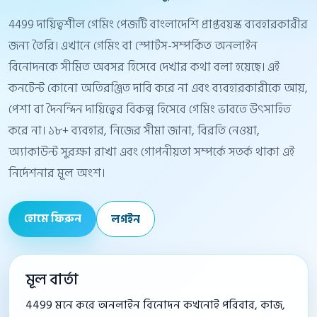
4499 দায়িত্বশীল গেমিং পেজটি বাংলাদেশি প্রাপ্তবয়স্ক ব্যবহারকারীর
জন্য তৈরি। এখানে গেমিং বা স্পোর্টস-সম্পর্কিত অনলাইন
বিনোদনকে সীমিত অবসর হিসেবে দেখার কথা বলা হয়েছে। এই
কনটেন্ট কোনো অতিরঞ্জিত দাবি করে না এবং ব্যবহারকারীকে আয়,
পেশা বা দৈনন্দিন দায়িত্বের বিকল্প হিসেবে গেমিং ভাবতে উৎসাহিত
করে না। ১৮+ ব্যবহার, নিজের সীমা জানা, বিরতি নেওয়া,
অ্যাকাউন্ট সুরক্ষা রাখা এবং গোপনীয়তা সম্পর্কে সতর্ক থাকা এই
নির্দেশনার মূল অংশ।
হোমে ফিরুন
লগইন
মূল বার্তা
4499 মনে করে অনলাইন বিনোদন কখনোই পরিবার, কাজ,